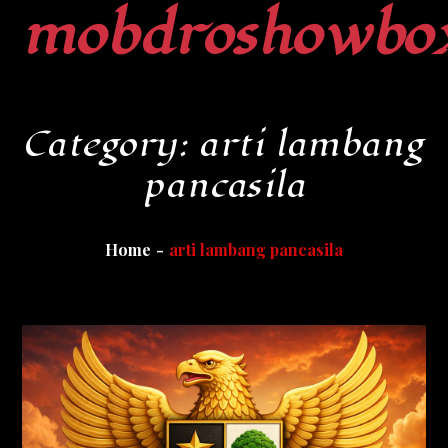
mobdroshowbo
Skip
to
content
Category:
arti lambang
pancasila
Home
arti lambang pancasila