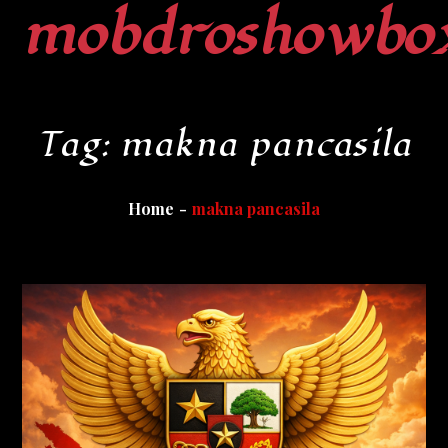
mobdroshowbo
Skip
to
content
Tag:
makna pancasila
Home
makna pancasila