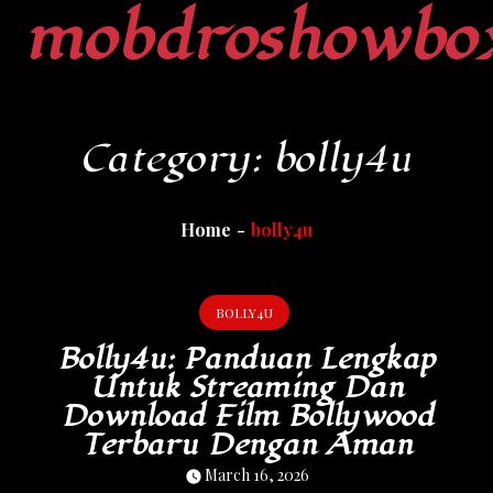
mobdroshowbo
Skip
to
content
Category:
bolly4u
Home
bolly4u
BOLLY4U
Bolly4u: Panduan Lengkap
Untuk Streaming Dan
Download Film Bollywood
Terbaru Dengan Aman
March 16, 2026