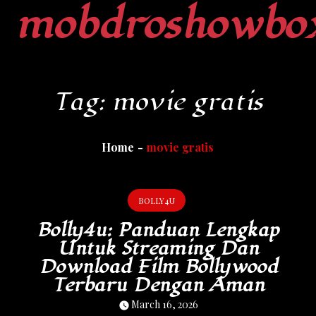
mobdroshowbo
Skip
to
content
Tag:
movie gratis
Home
movie gratis
BOLLY4U
Bolly4u: Panduan Lengkap
Untuk Streaming Dan
Download Film Bollywood
Terbaru Dengan Aman
March 16, 2026