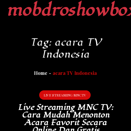
mobdroshowbo
Skip
to
content
Tag:
acara TV
Indonesia
Home
acara TV Indonesia
LIVE STREAMING MNCTV
Live Streaming MNC TV:
Cara Mudah Menonton
Acara Favorit Secara
Online Dan Gratis