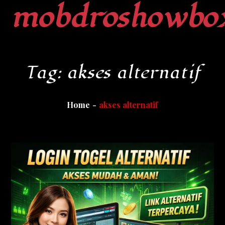
mobdroshowbo
Skip
to
content
Tag:
akses alternatif
Home
akses alternatif