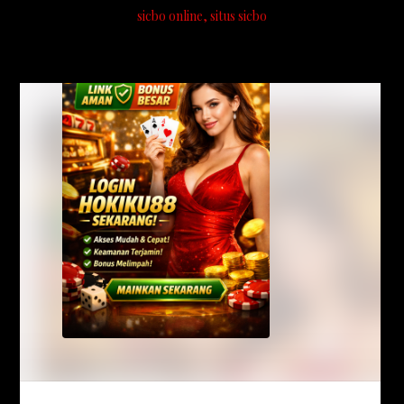
sicbo online
situs sicbo