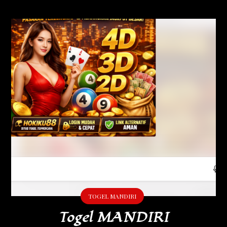
TOGEL MANDIRI
Togel MANDIRI