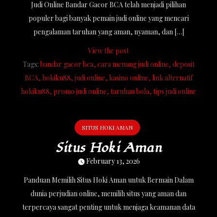
Judi Online Bandar Gacor BCA telah menjadi pilihan
populer bagi banyak pemain judi online yang mencari
pengalaman taruhan yang aman, nyaman, dan […]
View the post
Tags:
bandar gacor bca
cara menang judi online
deposit
BCA
hokiku88
judi online
kasino online
link alternatif
hokiku88
promo judi online
taruhan bola
tips judi online
SITUS HOKI AMAN
Situs Hoki Aman
February 13, 2026
Panduan Memilih Situs Hoki Aman untuk Bermain Dalam
dunia perjudian online, memilih situs yang aman dan
terpercaya sangat penting untuk menjaga keamanan data