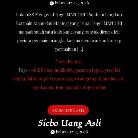
February 12, 2026
hokiku88 Mengenal Togel MANDIRI: Panduan Lengkap
Bermain Aman dan Strategi yang Tepat Togel MANDIRI
menjadi salah satu kata kunci yang banyak dicari oleh
pecinta permainan angka karena menawarkan konsep
permainan […]
View the post
Tags:
colok bebas
hokiku88
pasaran togel
prediksi
angka
Situs Togel Terpercaya
strategi togel
taruhan 4d
togel aman
togel mandiri
togel online
SICBO UANG ASLI
Sicbo Uang Asli
February 3, 2026