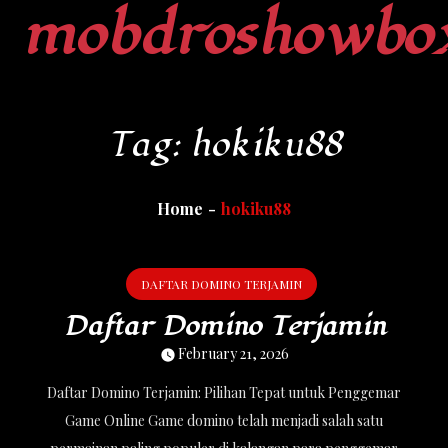
mobdroshowbo
Skip
to
content
Tag:
hokiku88
Home
hokiku88
DAFTAR DOMINO TERJAMIN
Daftar Domino Terjamin
February 21, 2026
Daftar Domino Terjamin: Pilihan Tepat untuk Penggemar
Game Online Game domino telah menjadi salah satu