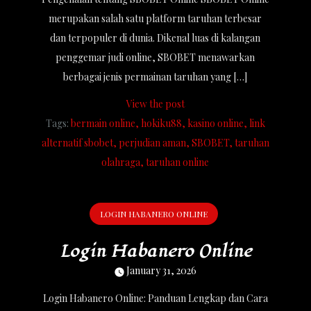
merupakan salah satu platform taruhan terbesar
dan terpopuler di dunia. Dikenal luas di kalangan
penggemar judi online, SBOBET menawarkan
berbagai jenis permainan taruhan yang […]
View the post
Tags:
bermain online
hokiku88
kasino online
link
alternatif sbobet
perjudian aman
SBOBET
taruhan
olahraga
taruhan online
LOGIN HABANERO ONLINE
Login Habanero Online
January 31, 2026
Login Habanero Online: Panduan Lengkap dan Cara