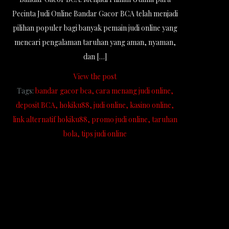
Pecinta Judi Online Bandar Gacor BCA telah menjadi
pilihan populer bagi banyak pemain judi online yang
mencari pengalaman taruhan yang aman, nyaman,
dan […]
View the post
Tags:
bandar gacor bca
cara menang judi online
deposit BCA
hokiku88
judi online
kasino online
link alternatif hokiku88
promo judi online
taruhan
bola
tips judi online