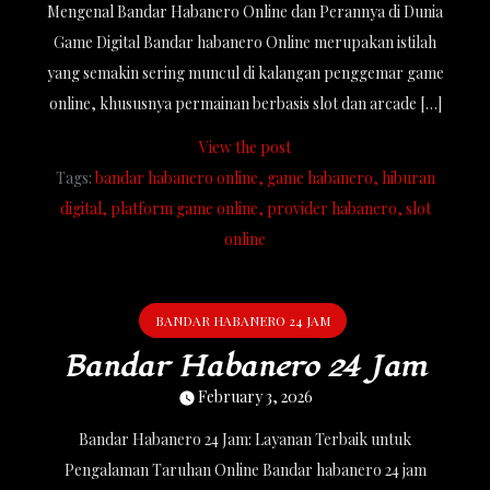
Mengenal Bandar Habanero Online dan Perannya di Dunia
Game Digital Bandar habanero Online merupakan istilah
yang semakin sering muncul di kalangan penggemar game
online, khususnya permainan berbasis slot dan arcade […]
View the post
Tags:
bandar habanero online
game habanero
hiburan
digital
platform game online
provider habanero
slot
online
BANDAR HABANERO 24 JAM
Bandar Habanero 24 Jam
February 3, 2026
Bandar Habanero 24 Jam: Layanan Terbaik untuk
Pengalaman Taruhan Online Bandar habanero 24 jam