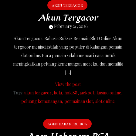
AKUN TERGACOR
Akun Tergacor
February 21, 2026
Akun Tergacor: Rahasia Sukses Bermain Slot Online Akun
tergacor menjadi istilah yang populer di kalangan pemain
slot online. Para pemain selalu mencari cara untuk
meningkatkan peluang kemenangan mereka, dan memiliki
[…]
View the post
Tags:
akun tergacor
hoki
hoki88
jackpot
kasino online
peluang kemenangan
permainan slot
slot online
AGEN HABANERO BCA