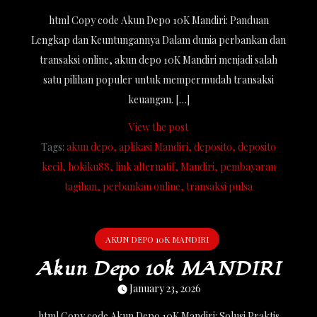
html Copy code Akun Depo 10K Mandiri: Panduan
Lengkap dan Keuntungannya Dalam dunia perbankan dan
transaksi online, akun depo 10K Mandiri menjadi salah
satu pilihan populer untuk mempermudah transaksi
keuangan. […]
View the post
Tags:
akun depo
aplikasi Mandiri
deposito
deposito
kecil
hokiku88
link alternatif
Mandiri
pembayaran
tagihan
perbankan online
transaksi pulsa
AKUN DEPO 10K MANDIRI
Akun Depo 10k MANDIRI
January 23, 2026
html Copy code Akun Depo 10K Mandiri: Solusi Praktis