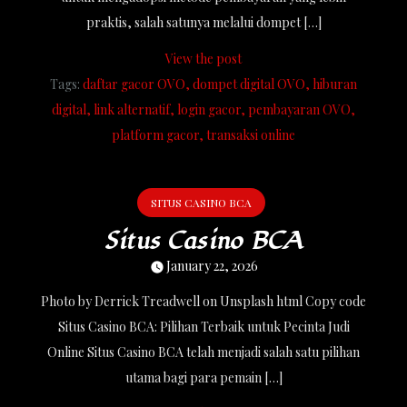
praktis, salah satunya melalui dompet […]
View the post
Tags:
daftar gacor OVO
dompet digital OVO
hiburan
digital
link alternatif
login gacor
pembayaran OVO
platform gacor
transaksi online
SITUS CASINO BCA
Situs Casino BCA
January 22, 2026
Photo by Derrick Treadwell on Unsplash html Copy code
Situs Casino BCA: Pilihan Terbaik untuk Pecinta Judi
Online Situs Casino BCA telah menjadi salah satu pilihan
utama bagi para pemain […]