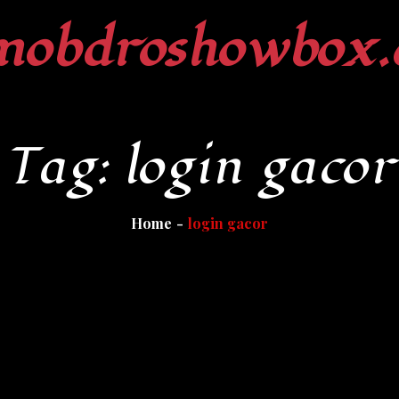
mobdroshowbox.
Tag:
login gacor
Home
login gacor