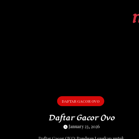
Skip
to
content
DAFTAR GACOR OVO
Daftar Gacor Ovo
January 23, 2026
Daftar Gacor OVO: Panduan Lengkap untuk