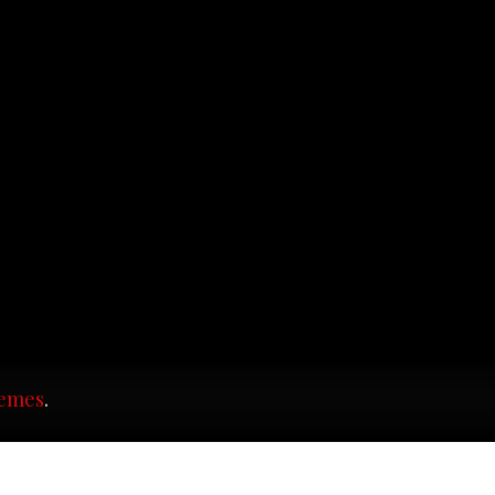
emes
.