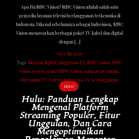
Apa Itu MNC Vision? MNC Vision adalah salah satu
penyedia layanan televisi berlangganan terkemuka di
Indonesia. Dikenal sebelumnya sebagai Indovision, MNC
Vision menawarkan berbagai paket TV kabel dan digital
dengan […]
View the post
Tags:
hiburan digital
langganan TV
MNC Vision
MNC
Vision review
paket MNC Vision
saluran premium
Streaming TV
televisi Indonesia
TV berlangganan
HULU
Hulu: Panduan Lengkap
Mengenal Platform
Streaming Populer, Fitur
Unggulan, Dan Cara
Mengoptimalkan