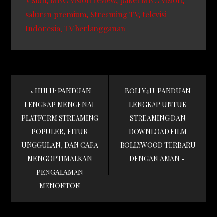
Vision
MNC Vision review
paket MNC Vision
saluran premium
Streaming TV
televisi
Indonesia
TV berlangganan
Post
HULU: PANDUAN
BOLLY4U: PANDUAN
navigation
LENGKAP MENGENAL
LENGKAP UNTUK
PLATFORM STREAMING
STREAMING DAN
POPULER, FITUR
DOWNLOAD FILM
UNGGULAN, DAN CARA
BOLLYWOOD TERBARU
MENGOPTIMALKAN
DENGAN AMAN
PENGALAMAN
MENONTON