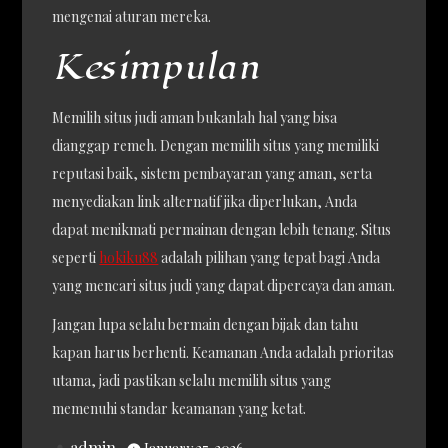
mengenai aturan mereka.
Kesimpulan
Memilih situs judi aman bukanlah hal yang bisa
dianggap remeh. Dengan memilih situs yang memiliki
reputasi baik, sistem pembayaran yang aman, serta
menyediakan link alternatif jika diperlukan, Anda
dapat menikmati permainan dengan lebih tenang. Situs
seperti
hokiku88
adalah pilihan yang tepat bagi Anda
yang mencari situs judi yang dapat dipercaya dan aman.
Jangan lupa selalu bermain dengan bijak dan tahu
kapan harus berhenti. Keamanan Anda adalah prioritas
utama, jadi pastikan selalu memilih situs yang
memenuhi standar keamanan yang ketat.
admin