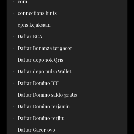
com
connections hints
cpns kejaksaan
Daftar BCA
Daftar Bonanza tergacor
Daftar depo 10k Qris
Daftar depo pulsa Wallet
Daftar Domino BRI
Daftar Domino saldo gratis
Daftar Domino terjamin
Daftar Domino terjitu
Daftar Gacor ovo