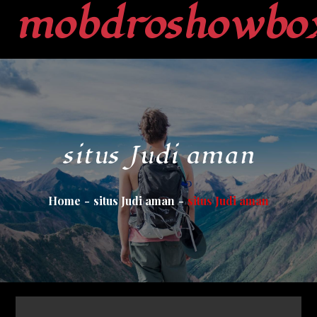
mobdroshowbo
Skip
to
content
situs Judi aman
Home
situs Judi aman
situs Judi aman