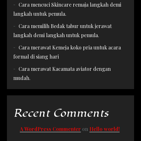
Cara mencuci Skincare remaja langkah demi
langkah untuk pemula.
Cara memilih Bedak tabur untuk jerawat
langkah demi langkah untuk pemula.
Cara merawat Kemeja koko pria untuk acara
formal di siang hari
Cara merawat Kacamata aviator dengan
mudah.
Recent Comments
A WordPress Commenter
on
Hello world!