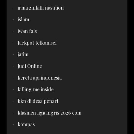
irma zulkifli nasution
islam
iwan fals
Jackpot telkomsel
jatim
Judi Online
kereta api indonesia
killing me inside
kkn di desa penari
klasmen liga ingris 2026 com
kompas