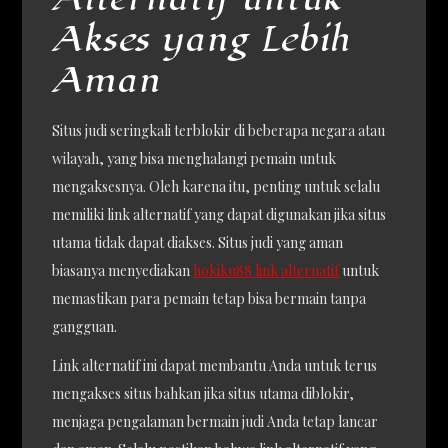
Akses yang Lebih
Aman
Situs judi seringkali terblokir di beberapa negara atau
wilayah, yang bisa menghalangi pemain untuk
mengaksesnya. Oleh karena itu, penting untuk selalu
memiliki link alternatif yang dapat digunakan jika situs
utama tidak dapat diakses. Situs judi yang aman
biasanya menyediakan
hokiku88 link alternatif
untuk
memastikan para pemain tetap bisa bermain tanpa
gangguan.
Link alternatif ini dapat membantu Anda untuk terus
mengakses situs bahkan jika situs utama diblokir,
menjaga pengalaman bermain judi Anda tetap lancar