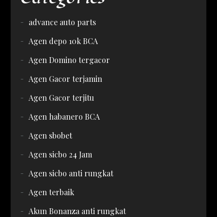
advance auto parts
Agen depo 10k BCA
Agen Domino tergacor
Agen Gacor terjamin
Agen Gacor terjitu
Agen habanero BCA
Agen sbobet
Agen sicbo 24 Jam
Agen sicbo anti rungkat
Agen terbaik
Akun Bonanza anti rungkat