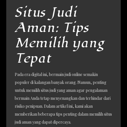
Situs Judi
Aman: Tips
Memilih yang
Tepat
Pada era digital ini, bermain judi online semakin
populer di kalangan banyak orang. Namun, penting
untuk memilih situs judi yang aman agar pengalaman
bermain Anda tetap menyenangkan dan terhindar dari
risiko penipuan. Dalam artikel ini, kami akan
memberikan beberapa tips penting dalam memilih situs
judi aman yang dapat dipercaya.