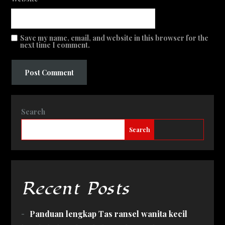
Save my name, email, and website in this browser for the
next time I comment.
Search
Search
Recent Posts
Panduan lengkap Tas ransel wanita kecil