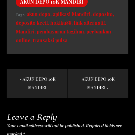
AKUN DEPO 10K MANDIRI
akun depo
aplikasi Mandiri
deposito
Tags:
deposito kecil
hokiku88
link alternatif
Mandiri
pembayaran tagihan
perbankan
online
transaksi pulsa
Post
AKUN DEPO 10K
AKUN DEPO 10K
navigation
MANDIRI
MANDIRI
Leave a Reply
Your email address will not be published.
Required fields are
marked
*