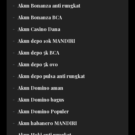
Akun Bonanza anti rungkat
Akun Bonanza BCA
Akun Casino Dana
Akun depo 10k MANDIRI
Akun depo 5k BCA
Akun depo 5k ovo
Akun depo pulsa anti rungkat
Akun Domino aman
Akun Domino bagus
Akun Domino Populer
Akun habanero MANDIRI
Akun Hoki anti rungkat