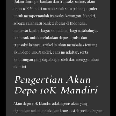
Dalam dunia perbankan dan transaksi online, akun
depo 10K Mandiri menjadi salah satu pilihan populer
untuk mempermudah transaksi keuangan. Mandiri,
sebagai salah satu bank terbesar di Indonesia,
menawarkan berbagai kemudahan bagi nasabahnya,
termasuk untuk melakukan deposit pulsa dan
transaksi lainnya. Artikel ini akan membahas tentang
akun depo 10K Mandiri, cara mendaftar, serta
keuntungan yang dapat diperoleh dari menggunakan
akun ini.
Pengertian Akun
Depo 10K Mandiri
Akun depo 10K Mandiri adalah jenis akun yang
digunakan untuk melakukan transaksi deposito dengan