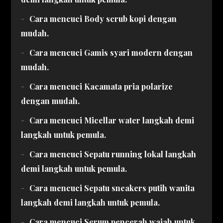
Cara mencuci Body scrub kopi dengan
mudah.
Cara mencuci Gamis syari modern dengan
mudah.
Cara mencuci Kacamata pria polarize
dengan mudah.
Cara mencuci Micellar water langkah demi
langkah untuk pemula.
Cara mencuci Sepatu running lokal langkah
demi langkah untuk pemula.
Cara mencuci Sepatu sneakers putih wanita
langkah demi langkah untuk pemula.
Cara mencuci Serum pencerah wajah untuk