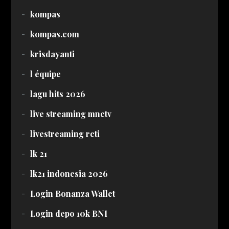
kompas
kompas.com
krisdayanti
l équipe
lagu hits 2026
live streaming mnctv
livestreaming rcti
lk 21
lk21 indonesia 2026
Login Bonanza Wallet
Login depo 10k BNI