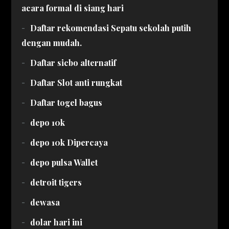
acara formal di siang hari
Daftar rekomendasi Sepatu sekolah putih
dengan mudah.
Daftar sicbo alternatif
Daftar Slot anti rungkat
Daftar togel bagus
depo 10k
depo 10k Dipercaya
depo pulsa Wallet
detroit tigers
dewasa
dolar hari ini