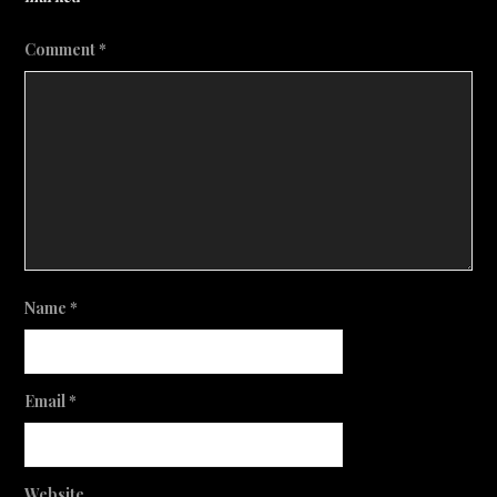
Comment
*
Name
*
Email
*
Website