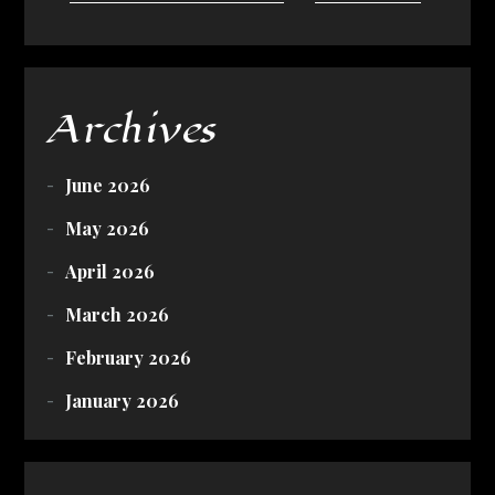
Archives
June 2026
May 2026
April 2026
March 2026
February 2026
January 2026