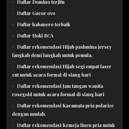
Daftar Domino terjitu
Daftar Gacor ovo
Daftar habanero terbaik
Daftar Hoki BCA
Daftar rekomendasi Hijab pashmina jersey
langkah demi langkah untuk pemula.
Daftar rekomendasi Hijab segi empat laser
cut untuk acara formal di siang hari
Daftar rekomendasi Jam tangan wanita
rosegold untuk acara formal di siang hari
Daftar rekomendasi Kacamata pria polarize
dengan mudah.
Daftar rekomendasi Kemeja linen pria untuk