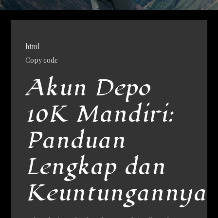
html
Copy code
Akun Depo
10K Mandiri:
Panduan
Lengkap dan
Keuntungannya