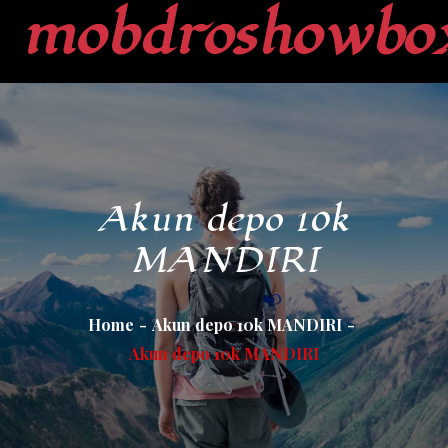
mobdroshowbo
Skip
to
content
Akun depo 10k
MANDIRI
Home
Akun depo 10k MANDIRI
Akun depo 10k MANDIRI