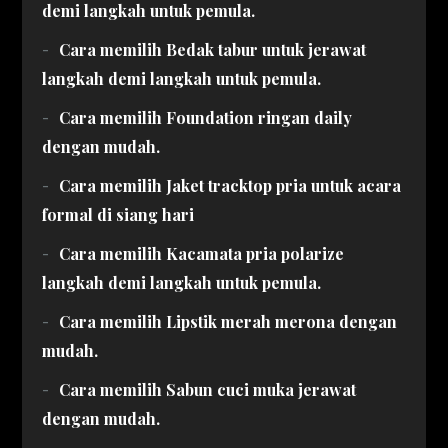
demi langkah untuk pemula.
Cara memilih Bedak tabur untuk jerawat
langkah demi langkah untuk pemula.
Cara memilih Foundation ringan daily
dengan mudah.
Cara memilih Jaket tracktop pria untuk acara
formal di siang hari
Cara memilih Kacamata pria polarize
langkah demi langkah untuk pemula.
Cara memilih Lipstik merah merona dengan
mudah.
Cara memilih Sabun cuci muka jerawat
dengan mudah.