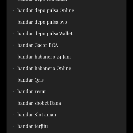
bandar depo pulsa Online
bandar depo pulsa ovo
bandar depo pulsa Wallet
bandar Gacor BCA
bandar habanero 24 Jam
bandar habanero Online
bandar Qris
bandar resmi
bandar sbobet Dana
bandar Slot aman
bandar terjitu