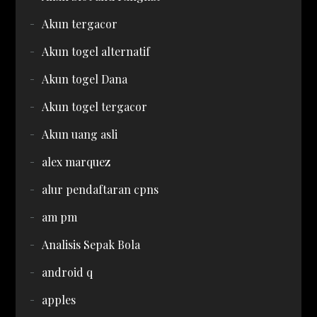
Akun tergacor
Akun togel alternatif
Akun togel Dana
Akun togel tergacor
Akun uang asli
alex marquez
alur pendaftaran cpns
am pm
Analisis Sepak Bola
android q
apples