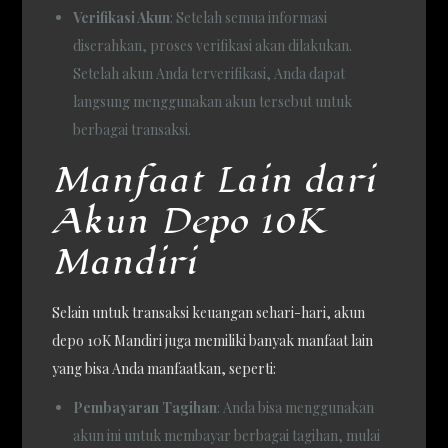
Verifikasi Akun
: Setelah semua informasi
diserahkan, proses verifikasi akan dilakukan.
Setelah akun Anda terverifikasi, Anda dapat
langsung menggunakan akun tersebut untuk
berbagai transaksi.
Manfaat Lain dari
Akun Depo 10K
Mandiri
Selain untuk transaksi keuangan sehari-hari, akun
depo 10K Mandiri juga memiliki banyak manfaat lain
yang bisa Anda manfaatkan, seperti:
Pembayaran Tagihan
: Anda bisa menggunakan
akun ini untuk membayar berbagai tagihan, mulai