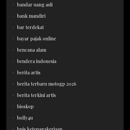
bandar uang asli
bank mandiri
bar terdekat
bayar pajak online
bencana alam
bendera indonesia
berita artis
berita terbaru motogp 2026
berita terkini artis
bioskop
bolly4u
bpjs ketenagakerjaan