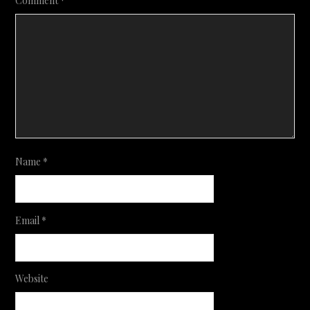
Comment
*
Name
*
Email
*
Website