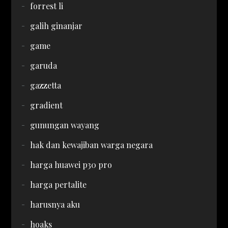
forrest li
galih ginanjar
game
garuda
gazzetta
gradient
gunungan wayang
hak dan kewajiban warga negara
harga huawei p30 pro
harga pertalite
harusnya aku
hoaks