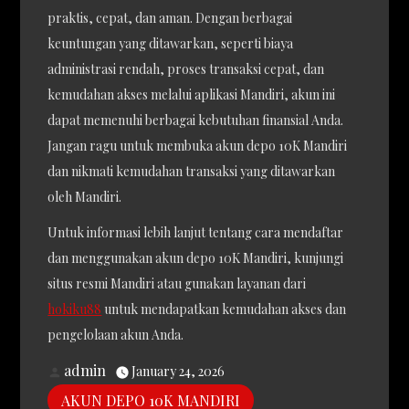
praktis, cepat, dan aman. Dengan berbagai
keuntungan yang ditawarkan, seperti biaya
administrasi rendah, proses transaksi cepat, dan
kemudahan akses melalui aplikasi Mandiri, akun ini
dapat memenuhi berbagai kebutuhan finansial Anda.
Jangan ragu untuk membuka akun depo 10K Mandiri
dan nikmati kemudahan transaksi yang ditawarkan
oleh Mandiri.
Untuk informasi lebih lanjut tentang cara mendaftar
dan menggunakan akun depo 10K Mandiri, kunjungi
situs resmi Mandiri atau gunakan layanan dari
hokiku88
untuk mendapatkan kemudahan akses dan
pengelolaan akun Anda.
admin
January 24, 2026
AKUN DEPO 10K MANDIRI