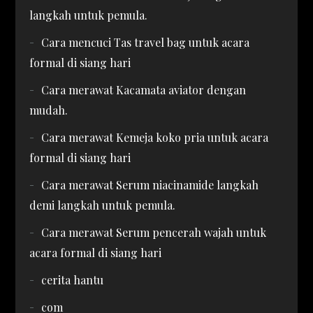
langkah untuk pemula.
Cara mencuci Tas travel bag untuk acara
formal di siang hari
Cara merawat Kacamata aviator dengan
mudah.
Cara merawat Kemeja koko pria untuk acara
formal di siang hari
Cara merawat Serum niacinamide langkah
demi langkah untuk pemula.
Cara merawat Serum pencerah wajah untuk
acara formal di siang hari
cerita hantu
com