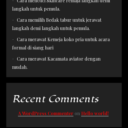
Cara mencuci Skincare remaja langkah demi
langkah untuk pemula.
Cara memilih Bedak tabur untuk jerawat
langkah demi langkah untuk pemula.
Cara merawat Kemeja koko pria untuk acara
formal di siang hari
Cara merawat Kacamata aviator dengan
mudah.
Recent Comments
A WordPress Commenter
on
Hello world!