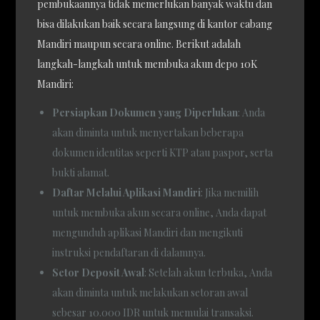
pembukaannya tidak memerlukan banyak waktu dan
bisa dilakukan baik secara langsung di kantor cabang
Mandiri maupun secara online. Berikut adalah
langkah-langkah untuk membuka akun depo 10K
Mandiri:
Persiapkan Dokumen yang Diperlukan
: Anda
akan diminta untuk menyertakan beberapa
dokumen identitas seperti KTP atau paspor, serta
bukti alamat.
Daftar Melalui Aplikasi Mandiri
: Jika memilih
untuk membuka akun secara online, Anda dapat
mengunduh aplikasi Mandiri dan mengikuti
instruksi pendaftaran di dalamnya.
Setor Deposit Awal
: Setelah akun terbuka, Anda
akan diminta untuk melakukan setoran awal
sebesar 10.000 IDR untuk memulai transaksi.