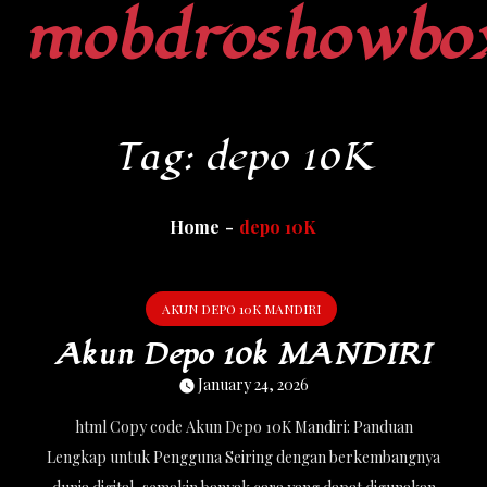
mobdroshowbo
Skip
to
content
Tag:
depo 10K
Home
depo 10K
AKUN DEPO 10K MANDIRI
Akun Depo 10k MANDIRI
January 24, 2026
html Copy code Akun Depo 10K Mandiri: Panduan
Lengkap untuk Pengguna Seiring dengan berkembangnya