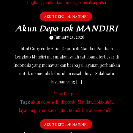
tagihan
perbankan online
transaksi pulsa
AKUN DEPO 10K MANDIRI
Akun Depo 10k MANDIRI
January 23, 2026
html Copy code Akun Depo 10K Mandiri: Panduan
Lengkap Mandiri merupakan salah satu bank terbesar di
Indonesia yang menawarkan berbagai layanan perbankan
untuk memenuhi kebutuhan nasabahnya. Salah satu
layanan yang […]
View the post
Tags:
akun depo 10k
deposito Mandiri
hokiku88
layanan perbankan digital
Mandiri
transaksi online
AKUN DEPO 10K MANDIRI