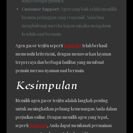
hanya sebagai gimmick.
Customer Support:
Agen yang baik selalu memiliki
layanan pelanggan yang responsif. Anda bisa
menghubungi mereka kapan saja jika mengalami
kendala saat bermain.
Agen gacor terjitu seperti
hokiku88
telah berhasil
memenuhi kriteria ini, dengan menawarkan layanan
terpercaya dan berbagai fasilitas yang membuat
pemain merasa nyaman saat bermain.
Kesimpulan
Memilih agen gacor terjitu adalah langkah penting
untuk meningkatkan peluang kemenangan Anda dalam
perjudian online. Dengan memilih agen yang tepat,
seperti
hokiku88
, Anda dapat menikmati permainan