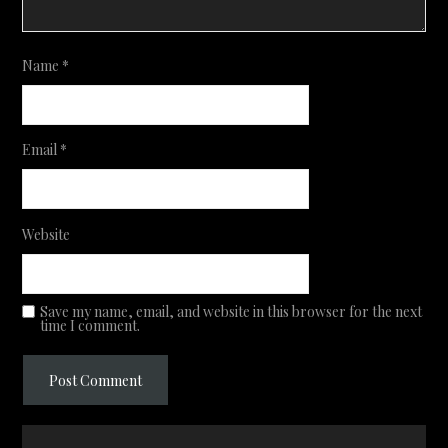
Name
*
Email
*
Website
Save my name, email, and website in this browser for the next
time I comment.