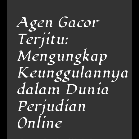
Agen Gacor
Terjitu:
Mengungkap
Keunggulannya
dalam Dunia
Perjudian
Online