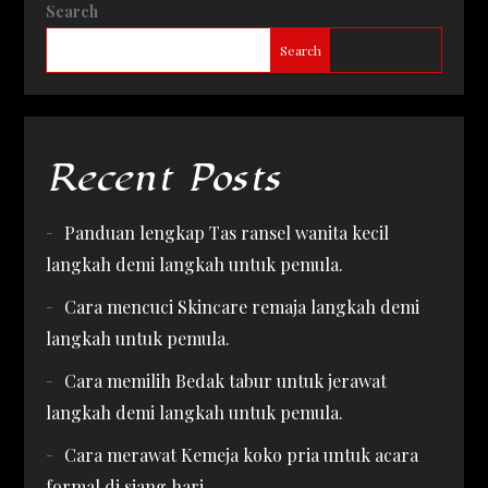
Search
Search
Recent Posts
Panduan lengkap Tas ransel wanita kecil
langkah demi langkah untuk pemula.
Cara mencuci Skincare remaja langkah demi
langkah untuk pemula.
Cara memilih Bedak tabur untuk jerawat
langkah demi langkah untuk pemula.
Cara merawat Kemeja koko pria untuk acara
formal di siang hari