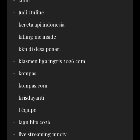
jatim
Judi Online
kereta api indonesia
killing me inside
kkn di desa penari
klasmen liga ingris 2026 com
kompas
kompas.com
krisdayanti
l équipe
lagu hits 2026
live streaming mnctv