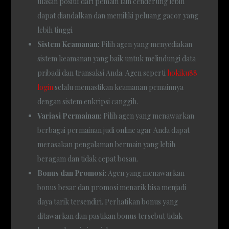
ulasan positif dari pemain lain cenderung lebih
dapat diandalkan dan memiliki peluang gacor yang
lebih tinggi.
Sistem Keamanan:
Pilih agen yang menyediakan
sistem keamanan yang baik untuk melindungi data
pribadi dan transaksi Anda. Agen seperti
hokiku88
login
selalu memastikan keamanan pemainnya
dengan sistem enkripsi canggih.
Variasi Permainan:
Pilih agen yang menawarkan
berbagai permainan judi online agar Anda dapat
merasakan pengalaman bermain yang lebih
beragam dan tidak cepat bosan.
Bonus dan Promosi:
Agen yang menawarkan
bonus besar dan promosi menarik bisa menjadi
daya tarik tersendiri. Perhatikan bonus yang
ditawarkan dan pastikan bonus tersebut tidak