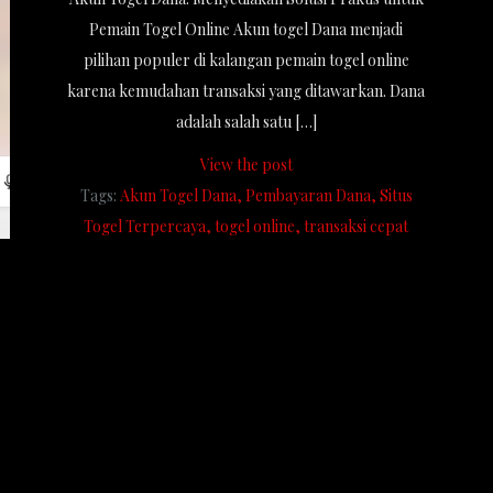
Pemain Togel Online Akun togel Dana menjadi
pilihan populer di kalangan pemain togel online
karena kemudahan transaksi yang ditawarkan. Dana
adalah salah satu […]
View the post
Tags:
Akun Togel Dana
Pembayaran Dana
Situs
Togel Terpercaya
togel online
transaksi cepat