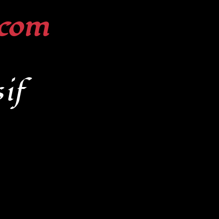
com
if