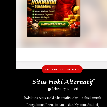
SITUS HOKI ALTERNATIF
Situs Hoki Alternatif
February 12, 2026
hokiku88 Situs Hoki Alternatif: Solusi Terbaik untuk
Pengalaman Bermain Aman dan Nyaman Saat ini,