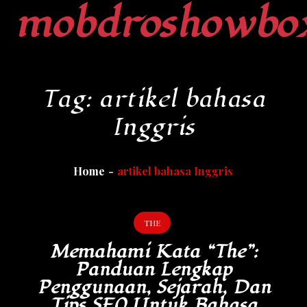
mobdroshowbo
Skip
to
content
Tag:
artikel bahasa
Inggris
Home
artikel bahasa Inggris
THE
Memahami Kata “The”:
Panduan Lengkap
Penggunaan, Sejarah, Dan
Tips SEO Untuk Bahasa