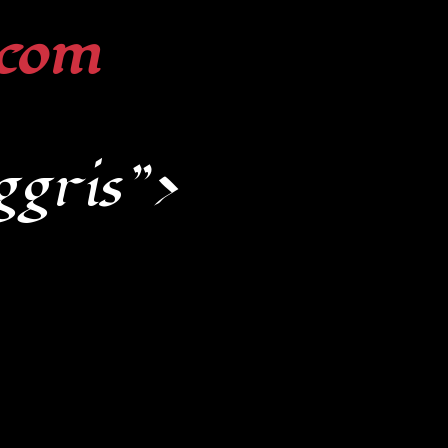
com
ggris”>