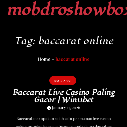
mobdroshowbo
Skip
to
content
Tag:
baccarat online
Home
baccarat online
BACCARAT
Baccarat Live Casino Paling
Gacor | Win11bet
January 27, 2026
Baccarat merupakan salah satu permainan live casino
paling populer karena aturannya sederhana dan ritme