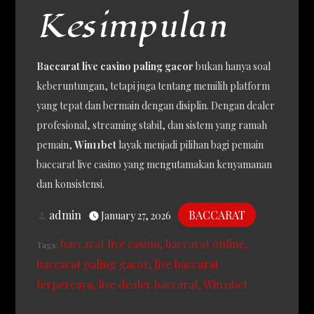
Kesimpulan
Baccarat live casino paling gacor
bukan hanya soal
keberuntungan, tetapi juga tentang memilih platform
yang tepat dan bermain dengan disiplin. Dengan dealer
profesional, streaming stabil, dan sistem yang ramah
pemain,
Win11bet
layak menjadi pilihan bagi pemain
baccarat live casino yang mengutamakan kenyamanan
dan konsistensi.
admin
BACCARAT
January 27, 2026
baccarat live casino
baccarat online
Tags:
baccarat paling gacor
live baccarat
terpercaya
live dealer baccarat
Win11bet