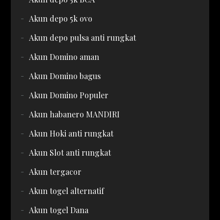
Akun depo 5k ovo
Akun depo pulsa anti rungkat
Akun Domino aman
Akun Domino bagus
Akun Domino Populer
Akun habanero MANDIRI
Akun Hoki anti rungkat
Akun Slot anti rungkat
Akun tergacor
Akun togel alternatif
Akun togel Dana