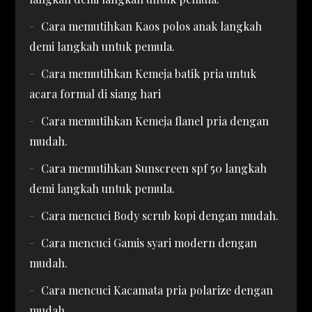
Cara memutihkan Kaos polos anak langkah
demi langkah untuk pemula.
Cara memutihkan Kemeja batik pria untuk
acara formal di siang hari
Cara memutihkan Kemeja flanel pria dengan
mudah.
Cara memutihkan Sunscreen spf 50 langkah
demi langkah untuk pemula.
Cara mencuci Body scrub kopi dengan mudah.
Cara mencuci Gamis syari modern dengan
mudah.
Cara mencuci Kacamata pria polarize dengan
mudah.