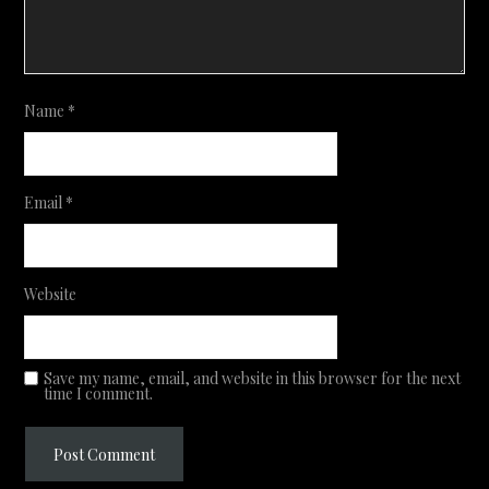
Name
*
Email
*
Website
Save my name, email, and website in this browser for the next
time I comment.