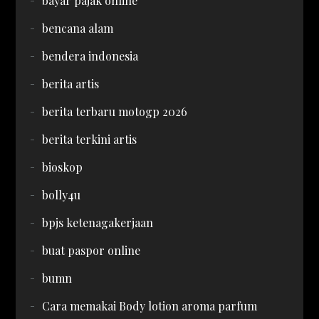
bayar pajak online
bencana alam
bendera indonesia
berita artis
berita terbaru motogp 2026
berita terkini artis
bioskop
bolly4u
bpjs ketenagakerjaan
buat paspor online
bumn
Cara memakai Body lotion aroma parfum