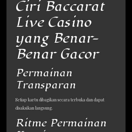
Ciri Baccarat
Live Casino
yang Benar-
Benar Gacor
Permainan
Transparan
Setiap kartu dibagikan secara terbuka dan dapat
disaksikan langsung.
Ritme Permainan