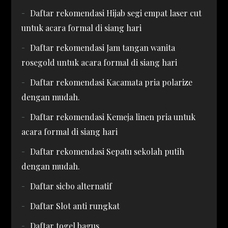
Daftar rekomendasi Hijab segi empat laser cut
untuk acara formal di siang hari
Daftar rekomendasi Jam tangan wanita
rosegold untuk acara formal di siang hari
Daftar rekomendasi Kacamata pria polarize
dengan mudah.
Daftar rekomendasi Kemeja linen pria untuk
acara formal di siang hari
Daftar rekomendasi Sepatu sekolah putih
dengan mudah.
Daftar sicbo alternatif
Daftar Slot anti rungkat
Daftar togel bagus