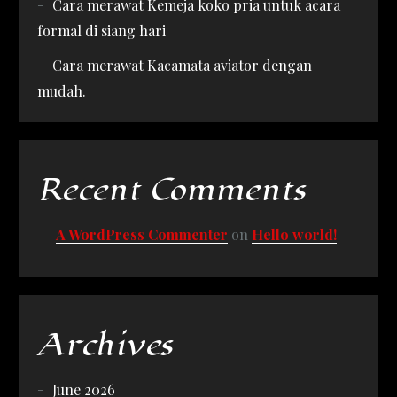
Cara merawat Kemeja koko pria untuk acara
formal di siang hari
Cara merawat Kacamata aviator dengan
mudah.
Recent Comments
A WordPress Commenter
on
Hello world!
Archives
June 2026