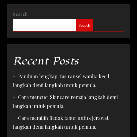
Search
Search
Recent Posts
Panduan lengkap Tas ransel wanita kecil
langkah demi langkah untuk pemula.
Cara mencuci Skincare remaja langkah demi
langkah untuk pemula.
Cara memilih Bedak tabur untuk jerawat
langkah demi langkah untuk pemula.