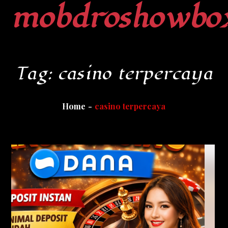
mobdroshowbo
Skip
to
content
Tag:
casino terpercaya
Home
casino terpercaya