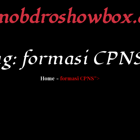
mobdroshowbox.
ag:
formasi CPN
Home
formasi CPNS”>