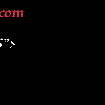
com
S”>