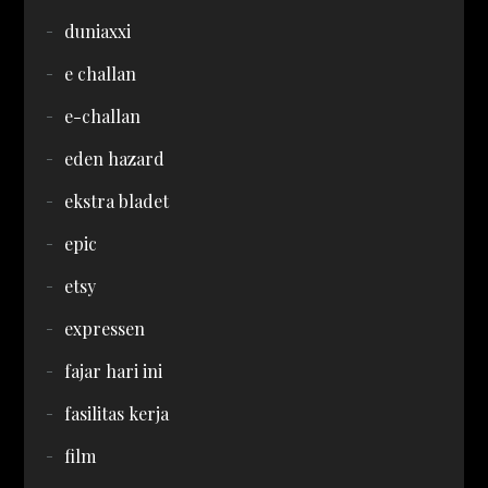
duniaxxi
e challan
e-challan
eden hazard
ekstra bladet
epic
etsy
expressen
fajar hari ini
fasilitas kerja
film