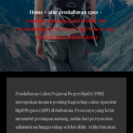
Home
alur pendaftaran cpns
Panduan Lengkap dan Terbaru Alur
Pendaftaran CPNS 2026: Tips, Syarat, dan
Strategi Agar Lolos Seleksi
Pendaftaran Calon Pegawai Negeri Sipil (CPNS)
merupakan momen penting bagi setiap calon Aparatur
Sipil Negara (ASN) di Indonesia. Prosesnya yang ketat
menuntut persiapan matang, mulai dari persyaratan
administrasi hingga tahap seleksi akhir. Artikel ini akan