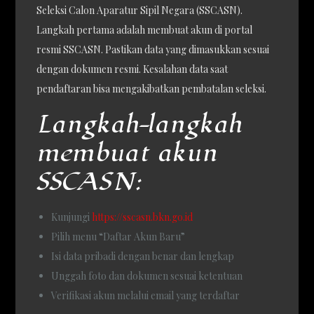
Seleksi Calon Aparatur Sipil Negara (SSCASN).
Langkah pertama adalah membuat akun di portal
resmi SSCASN. Pastikan data yang dimasukkan sesuai
dengan dokumen resmi. Kesalahan data saat
pendaftaran bisa mengakibatkan pembatalan seleksi.
Langkah-langkah
membuat akun
SSCASN:
Kunjungi
https://sscasn.bkn.go.id
Pilih menu “Daftar Akun Baru”
Isi data pribadi dengan benar dan lengkap
Unggah foto dan dokumen sesuai ketentuan
Verifikasi akun melalui email yang terdaftar