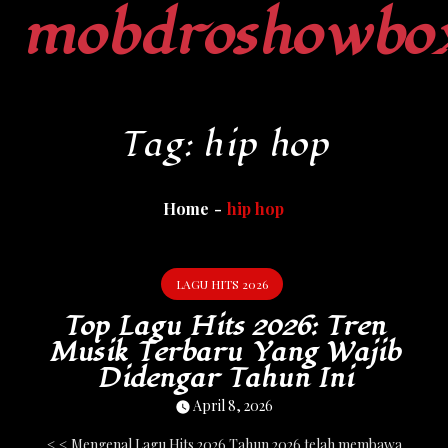
mobdroshowbo
Skip
to
content
Tag:
hip hop
Home
hip hop
LAGU HITS 2026
Top Lagu Hits 2026: Tren
Musik Terbaru Yang Wajib
Didengar Tahun Ini
April 8, 2026
< < Mengenal Lagu Hits 2026 Tahun 2026 telah membawa