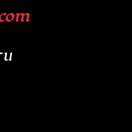
com
ru