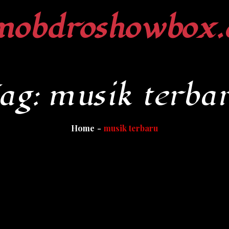
mobdroshowbox.
ag:
musik terba
Home
musik terbaru