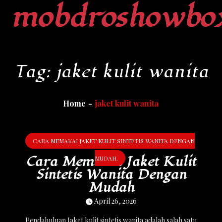
mobdroshowbo
Skip
to
content
Tag:
jaket kulit wanita
Home
jaket kulit wanita
CARA MEMAKAI JAKET KULIT SINTETIS WANITA DENGAN
Cara Memakai Jaket Kulit
MUDAH.
Sintetis Wanita Dengan
Mudah
April 26, 2026
Pendahuluan Jaket kulit sintetis wanita adalah salah satu