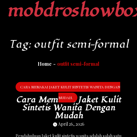
mobdroshowbo
Skip
to
content
Tag:
outfit semi-formal
Home
outfit semi-formal
CARA MEMAKAI JAKET KULIT SINTETIS WANITA DENGAN
Cara Memakai Jaket Kulit
MUDAH.
Sintetis Wanita Dengan
Mudah
April 26, 2026
Pendahuluan Jaket kulit sintetis wanita adalah salah satu