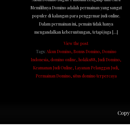
Memilihnya Domino adalah permainan yang sangat
populer di kalangan para penggemar judi online.
Dalam permainan ini, pemain tidak hanya
mengandalkan keberuntungan, tetapi juga […]
View the post
Tags:
Akun Domino
Bonus Domino
Domino
Indonesia
domino online
hokiku88
Judi Domino
Keamanan Judi Online
Layanan Pelanggan Judi
Permainan Domino
situs domino terpercaya
Copyr