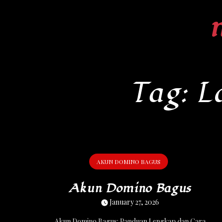
Skip
to
content
Tag:
L
AKUN DOMINO BAGUS
Akun Domino Bagus
January 27, 2026
Akun Domino Bagus: Panduan Lengkap dan Cara