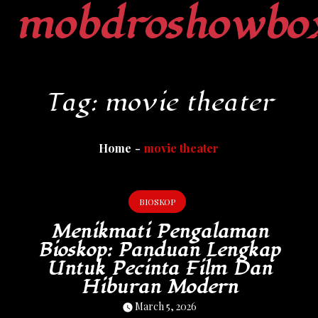
mobdroshowbo
Skip
to
content
Tag:
movie theater
Home
movie theater
BIOSKOP
Menikmati Pengalaman
Bioskop: Panduan Lengkap
Untuk Pecinta Film Dan
Hiburan Modern
March 5, 2026