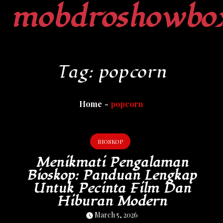
mobdroshowbo
Skip
to
content
Tag:
popcorn
Home
popcorn
BIOSKOP
Menikmati Pengalaman
Bioskop: Panduan Lengkap
Untuk Pecinta Film Dan
Hiburan Modern
March 5, 2026