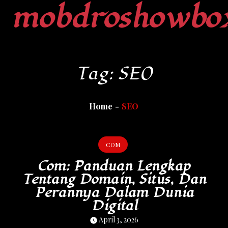
mobdroshowbo
Skip
to
content
Tag:
SEO
Home
SEO
COM
Com: Panduan Lengkap
Tentang Domain, Situs, Dan
Perannya Dalam Dunia
Digital
April 3, 2026