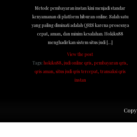
Metode pembayaran instan kini menjadi standar
kenyamanan di platform hiburan online. Salah satu
yang paling diminati adalah QRIS karena prosesnya
cepat, aman, dan minim kesalahan. Hokiku88
menghadirkan sistem situs judi […]
View the post
Tags:
hokiku88
judi online qris
pembayaran qris
qris aman
situs judi qris tercepat
transaksi qris
instan
Copyr