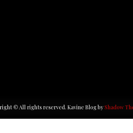
ight © All rights reserved. Kavine Blog by
Shadow Th