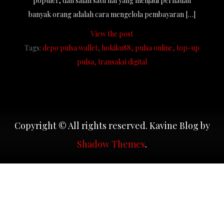
populer, dan salah satu hal yang menjadi perhatian
banyak orang adalah cara mengelola pembayaran […]
View the post
Tags:
depo pulsa wallet
hokiku88
pulsa online
top-up
pulsa
transaksi digital
Copyright © All rights reserved. Kavine Blog by
Shadow Themes
.