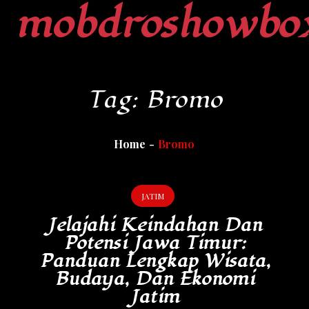
mobdroshowbo
Skip
to
content
Tag:
Bromo
Home
Bromo
JATIM
Jelajahi Keindahan Dan
Potensi Jawa Timur:
Panduan Lengkap Wisata,
Budaya, Dan Ekonomi
Jatim