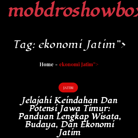
mobdroshowbo
Skip
to
content
Tag:
ekonomi Jatim”>
Home
ekonomi Jatim”>
JATIM
Jelajahi Keindahan Dan
Potensi Jawa Timur:
Panduan Lengkap Wisata,
Budaya, Dan Ekonomi
Jatim