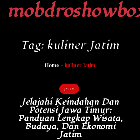
mobdroshowbo
Skip
to
content
Tag:
kuliner Jatim
Home
kuliner Jatim
JATIM
Jelajahi Keindahan Dan
Potensi Jawa Timur:
Panduan Lengkap Wisata,
Budaya, Dan Ekonomi
Jatim