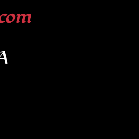
com
A