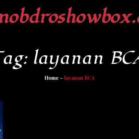
mobdroshowbox.
Tag:
layanan BC
Home
layanan BCA