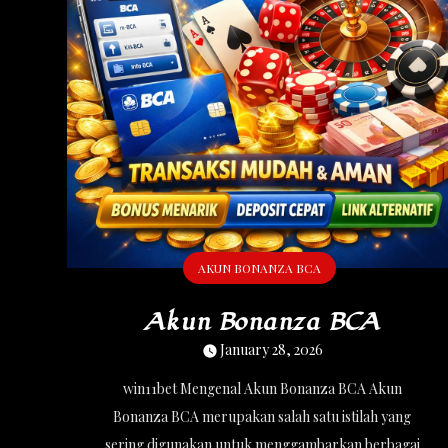
AKUN BONANZA BCA
Akun Bonanza BCA
January 28, 2026
win11bet Mengenal Akun Bonanza BCA Akun
Bonanza BCA merupakan salah satu istilah yang
sering digunakan untuk menggambarkan berbagai