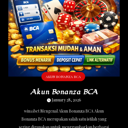
AKUN BONANZA BCA
Akun Bonanza BCA
January 28, 2026
win11bet Mengenal Akun Bonanza BCA Akun
Bonanza BCA merupakan salah satu istilah yang
sering digunakan untuk menggambarkan berbagai