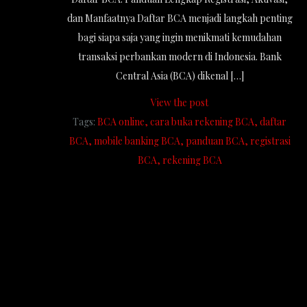
dan Manfaatnya Daftar BCA menjadi langkah penting
bagi siapa saja yang ingin menikmati kemudahan
transaksi perbankan modern di Indonesia. Bank
Central Asia (BCA) dikenal […]
View the post
Tags:
BCA online
cara buka rekening BCA
daftar
BCA
mobile banking BCA
panduan BCA
registrasi
BCA
rekening BCA