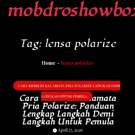
mobdroshowbo
Skip
to
content
Tag:
lensa polarize
Home
lensa polarize
CARA MEMILIH KACAMATA PRIA POLARIZE LANGKAH DEMI
Cara Memilih Kacamata
LANGKAH UNTUK PEMULA.
Pria Polarize: Panduan
Lengkap Langkah Demi
Langkah Untuk Pemula
April 27, 2026