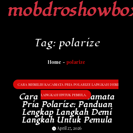
mobdroshowbo
Skip
to
content
Tag:
polarize
Home
polarize
CARA MEMILIH KACAMATA PRIA POLARIZE LANGKAH DEMI
Cara Memilih Kacamata
LANGKAH UNTUK PEMULA.
Pria Polarize: Panduan
Lengkap Langkah Demi
Langkah Untuk Pemula
April 27, 2026