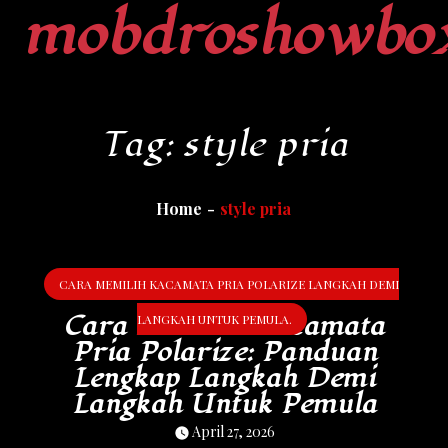
mobdroshowbo
Skip
to
content
Tag:
style pria
Home
style pria
CARA MEMILIH KACAMATA PRIA POLARIZE LANGKAH DEMI
Cara Memilih Kacamata
LANGKAH UNTUK PEMULA.
Pria Polarize: Panduan
Lengkap Langkah Demi
Langkah Untuk Pemula
April 27, 2026