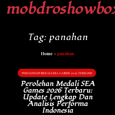
mobdroshowbo
Skip
to
content
Tag:
panahan
Home
panahan
PEROLEHAN MEDALI SEA GAMES 2026 TERBARU
Perolehan Medali SEA
Games 2026 Terbaru:
Update Lengkap Dan
Analisis Performa
Indonesia