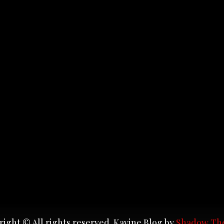
ight © All rights reserved. Kavine Blog by
Shadow Th