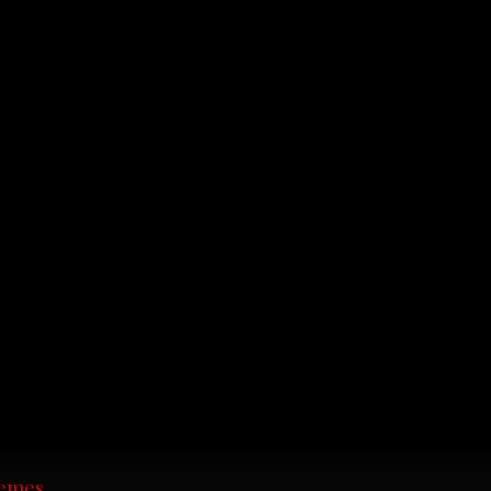
emes
.