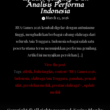
Analisis Performa
Indonesia
March 13, 2026
SEA Games 2026 kembali digelar dengan antusiasme
tinggi, menghadirkan berbagai cabang olahraga dari
seluruh Asia Tenggara. Indonesia sebagai salah satu
peserta utama terus menunjukkan performa gemilang.
Artikel ini menyajikan perolehan […]
View the post
Tags:
atletik
bulu tangkis
content="SEA Games 2026
Indonesia
olahraga Asia Tenggara
panahan
pencak
silat
perolehan medali
prestasi olahraga">
update
medali