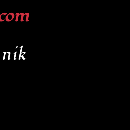
com
nik